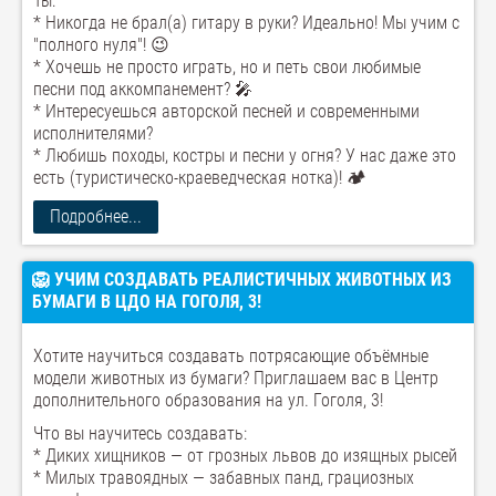
Ты:
* Никогда не брал(а) гитару в руки? Идеально! Мы учим с
"полного нуля"! 😉
* Хочешь не просто играть, но и петь свои любимые
песни под аккомпанемент? 🎤
* Интересуешься авторской песней и современными
исполнителями?
* Любишь походы, костры и песни у огня? У нас даже это
есть (туристическо-краеведческая нотка)! 🏕️
Подробнее...
🦁 УЧИМ СОЗДАВАТЬ РЕАЛИСТИЧНЫХ ЖИВОТНЫХ ИЗ
БУМАГИ В ЦДО НА ГОГОЛЯ, 3!
Хотите научиться создавать потрясающие объёмные
модели животных из бумаги? Приглашаем вас в Центр
дополнительного образования на ул. Гоголя, 3!
Что вы научитесь создавать:
* Диких хищников — от грозных львов до изящных рысей
* Милых травоядных — забавных панд, грациозных