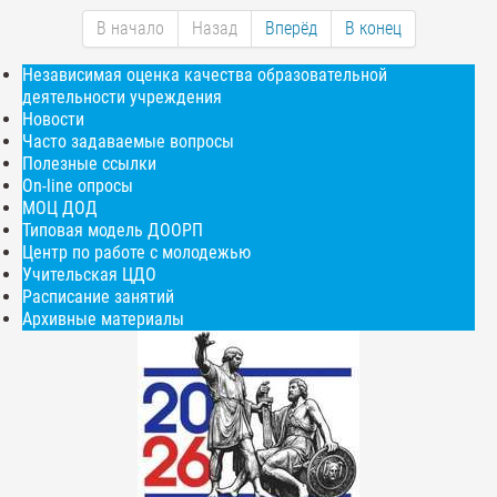
В начало
Назад
Вперёд
В конец
Независимая оценка качества образовательной
деятельности учреждения
Новости
Часто задаваемые вопросы
Полезные ссылки
On-line опросы
МОЦ ДОД
Типовая модель ДООРП
Центр по работе с молодежью
Учительская ЦДО
Расписание занятий
Архивные материалы