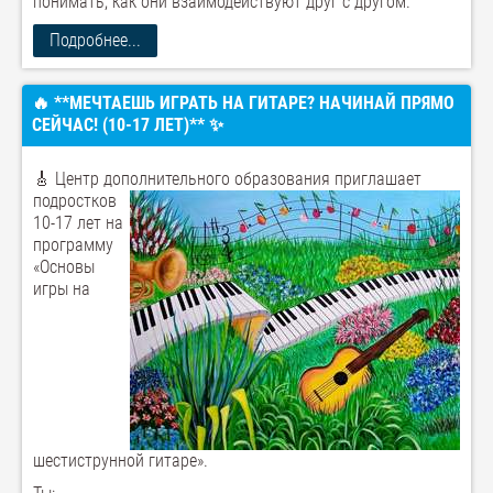
понимать, как они взаимодействуют друг с другом.
Подробнее...
🔥 **МЕЧТАЕШЬ ИГРАТЬ НА ГИТАРЕ? НАЧИНАЙ ПРЯМО
СЕЙЧАС! (10-17 ЛЕТ)** ✨
🎸 Центр дополнительного образования приглашает
подростков
10-17 лет на
программу
«Основы
игры на
шестиструнной гитаре».